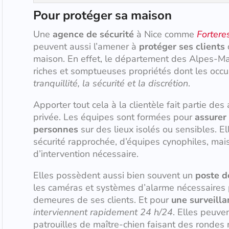
Pour protéger sa maison
Une
agence de sécurité
à Nice comme
Fortere
peuvent aussi l’amener à
protéger ses clients
d
maison. En effet, le département des Alpes-Mar
riches et somptueuses propriétés dont les occ
tranquillité, la sécurité et la discrétion
.
Apporter tout cela à la clientèle fait partie des
privée. Les équipes sont formées pour
assurer 
personnes
sur des lieux isolés ou sensibles. E
sécurité rapprochée, d’équipes cynophiles, mais
d’intervention nécessaire.
Elles possèdent aussi bien souvent un
poste d
les caméras et systèmes d’alarme nécessaires p
demeures de ses clients. Et pour
une surveill
interviennent rapidement 24 h/24
. Elles peuv
patrouilles de maître-chien faisant des rondes 