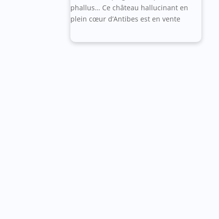
Caméras, rénovations, jardins
partagés… Ce bailleur social investit
7 millions d’euros pour améliorer le
quotidien des habitants d’une
résidence de Grasse
5 août 2026