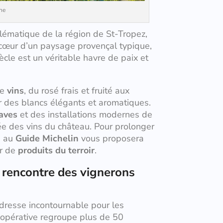
ne
lématique de la région de St-Tropez,
au cœur d’un paysage provençal typique,
iècle est un véritable havre de paix et
de
vins
, du rosé frais et fruité aux
r des blancs élégants et aromatiques.
aves
et des installations modernes de
 des vins du château. Pour prolonger
é au
Guide Michelin
vous proposera
ir de
produits du terroir
.
a rencontre des vignerons
dresse incontournable pour les
oopérative regroupe plus de 50