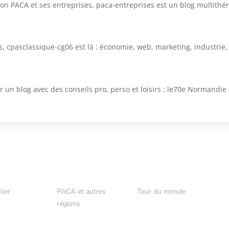
ion PACA et ses entreprises, paca-entreprises est un blog multithé
es, cpasclassique-cg06 est là : économie, web, marketing, industrie
 un blog avec des conseils pro, perso et loisirs : le70e Normandie
lier
PACA et autres
Tour du monde
5
5
régions