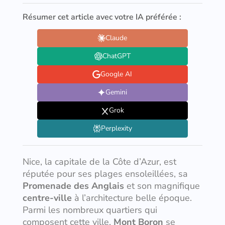
Résumer cet article avec votre IA préférée :
Claude
ChatGPT
Google AI
Gemini
Grok
Perplexity
Nice, la capitale de la Côte d’Azur, est
réputée pour ses plages ensoleillées, sa
Promenade des Anglais
et son magnifique
centre-ville
à l’architecture belle époque.
Parmi les nombreux quartiers qui
composent cette ville,
Mont Boron
se